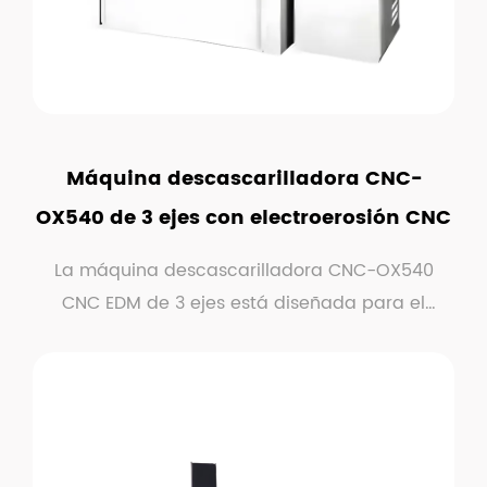
Máquina descascarilladora CNC-
OX540 de 3 ejes con electroerosión CNC
La máquina descascarilladora CNC-OX540
CNC EDM de 3 ejes está diseñada para el
mecanizado por descar...